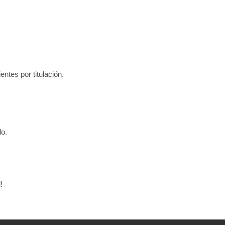
tes por titulación.
do.
!