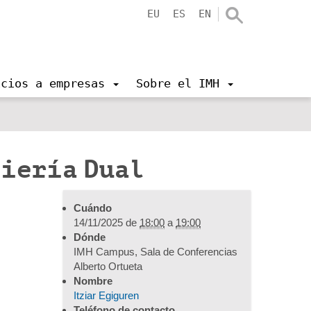
EU
ES
EN
icios a empresas
Sobre el IMH
niería Dual
Cuándo
14/11/2025
de
18:00
a
19:00
Dónde
IMH Campus, Sala de Conferencias
Alberto Ortueta
Nombre
Itziar Egiguren
Teléfono de contacto