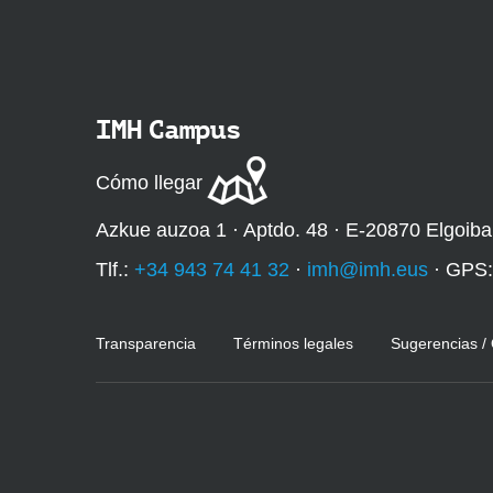
t
o
-
e
n
IMH Campus
t
r
e
Cómo llegar
g
a
Azkue auzoa 1 · Aptdo. 48 · E-20870 Elgoiba
-
d
Tlf.:
+34 943 74 41 32
·
imh@imh.eus
· GPS
i
p
l
Transparencia
Términos legales
Sugerencias /
o
m
a
s
-
u