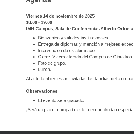
u
n
Viernes 14 de noviembre de 2025
i
18:00 - 19:00
c
IMH Campus, Sala de Conferencias Alberto Ortueta
a
c
Bienvenida y saludos institucionales.
i
Entrega de diplomas y mención a mejores expedien
o
Intervención de ex-alumnado.
n
Cierre. Vicerrectorado del Campus de Gipuzkoa.
/
Foto de grupo.
j
Lunch.
o
Al acto también están invitadas las familias del alumna
r
n
Observaciones
a
d
El evento será grabado.
a
¡Será un placer compartir este reencuentro tan especial
s
/
a
c