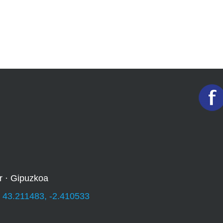
r · Gipuzkoa
:
43.211483, -2.410533