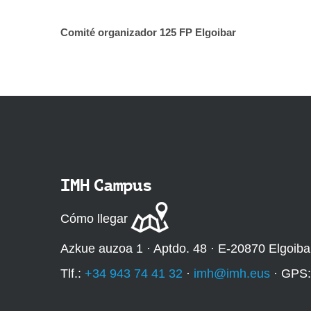
5
-
Comité organizador 125 FP Elgoibar
l
h
-
e
l
g
o
i
b
a
r
IMH Campus
-
o
Cómo llegar
r
i
Azkue auzoa 1 · Aptdo. 48 · E-20870 Elgoiba
g
e
Tlf.:
+34 943 74 41 32
·
imh@imh.eus
· GPS
n
-