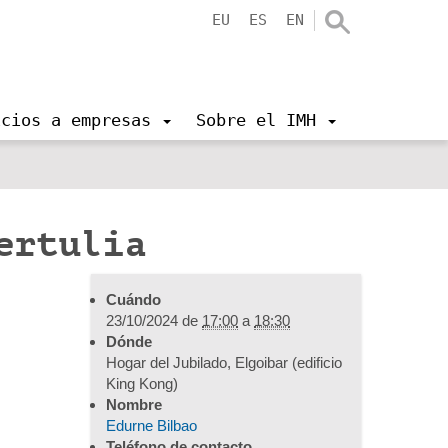
EU
ES
EN
icios a empresas
Sobre el IMH
tertulia
Cuándo
23/10/2024
de
17:00
a
18:30
Dónde
Hogar del Jubilado, Elgoibar (edificio
King Kong)
Nombre
Edurne Bilbao
Teléfono de contacto