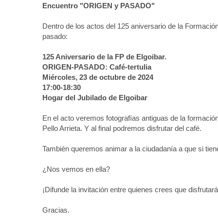
Encuentro "ORIGEN y PASADO"
u
n
Dentro de los actos del 125 aniversario de la Formación 
i
pasado:
c
a
125 Aniversario de la FP de Elgoibar.
c
ORIGEN-PASADO: Café-tertulia
i
Miércoles, 23 de octubre de 2024
o
17:00-18:30
n
Hogar del Jubilado de Elgoibar
/
j
En el acto veremos fotografías antiguas de la formación
o
Pello Arrieta. Y al final podremos disfrutar del café.
r
n
También queremos animar a la ciudadanía a que si tienen
a
d
¿Nos vemos en ella?
a
s
¡Difunde la invitación entre quienes crees que disfrutar
/
1
Gracias.
2