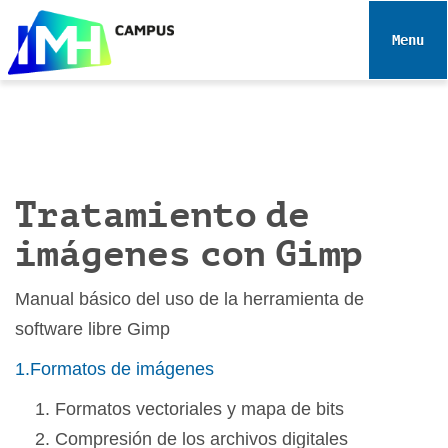
N
a
Toggle 
v
e
g
a
c
i
Tratamiento de
ó
n
imágenes con Gimp
Manual básico del uso de la herramienta de
software libre Gimp
1.Formatos de imágenes
Formatos vectoriales y mapa de bits
Compresión de los archivos digitales