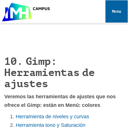
N
a
Toggle 
v
e
g
a
c
i
10. Gimp:
ó
n
Herramientas de
ajustes
Veremos las herramientas de ajustes que nos
ofrece el Gimp: están en Menú: colores
Herramienta de niveles y curvas
Herramienta tono y Saturación