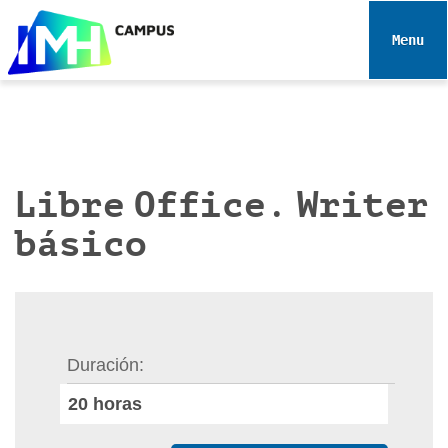
N
a
Toggle 
v
e
g
a
c
i
Libre Office. Writer
ó
básico
n
Duración
20
horas