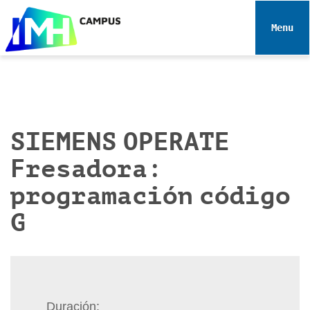
N
a
Toggle 
v
e
g
a
c
i
SIEMENS OPERATE
ó
Fresadora:
n
programación código
G
Duración