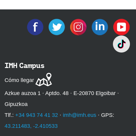
IMH Campus
Cómo llegar
Azkue auzoa 1 · Aptdo. 48 · E-20870 Elgoibar ·
Gipuzkoa
Tlf.:
+34 943 74 41 32
·
imh@imh.eus
· GPS:
43.211483, -2.410533