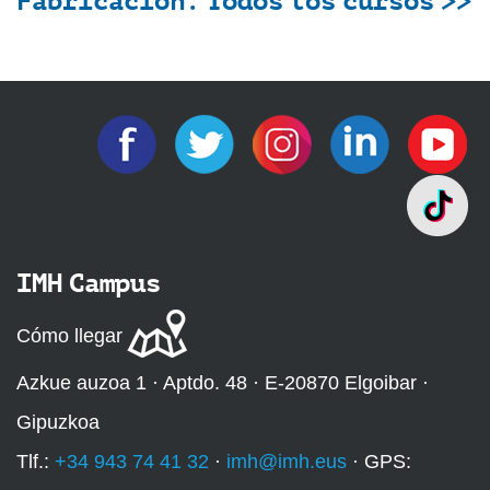
Fabricación. Todos los cursos >>
IMH Campus
Cómo llegar
Azkue auzoa 1 · Aptdo. 48 · E-20870 Elgoibar ·
Gipuzkoa
Tlf.:
+34 943 74 41 32
·
imh@imh.eus
· GPS: