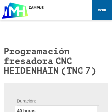
N
a
Toggle 
v
e
g
a
c
i
Programación
ó
fresadora CNC
n
HEIDENHAIN (TNC 7)
Duración
40
horas