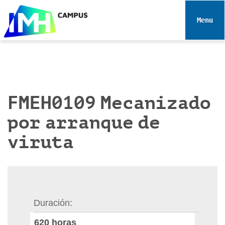
N
a
Toggle 
v
e
g
a
c
i
FMEH0109 Mecanizado
ó
por arranque de
n
viruta
Duración
620
horas