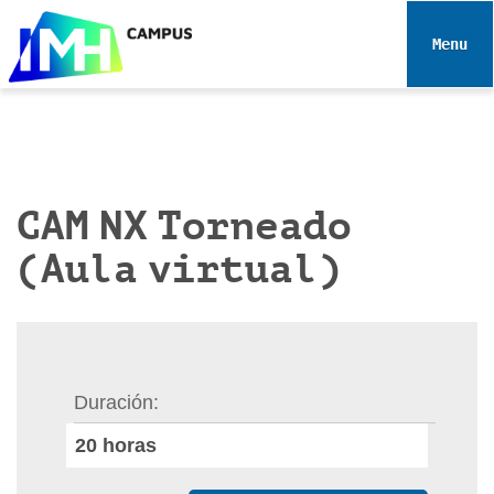
N
a
Toggle 
v
e
g
a
c
i
CAM NX Torneado
ó
(Aula virtual)
n
Duración
20
horas