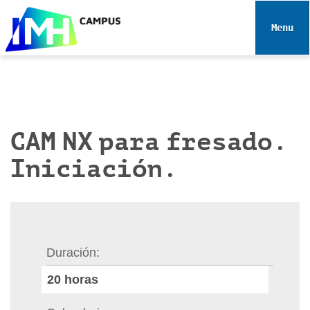
N
a
Toggle 
v
e
g
a
c
i
CAM NX para fresado.
ó
Iniciación.
n
Duración
20
horas