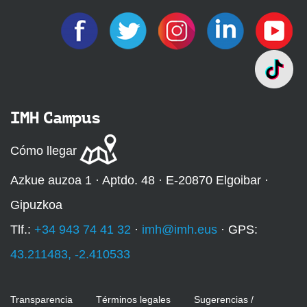
IMH Campus
Cómo llegar
Azkue auzoa 1 · Aptdo. 48 · E-20870 Elgoibar ·
Gipuzkoa
Tlf.:
+34 943 74 41 32
·
imh@imh.eus
· GPS:
43.211483, -2.410533
Transparencia
Términos legales
Sugerencias /