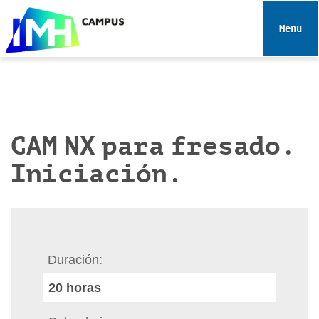
N
a
Toggle 
v
e
g
a
c
i
CAM NX para fresado.
ó
Iniciación.
n
Duración
20
horas