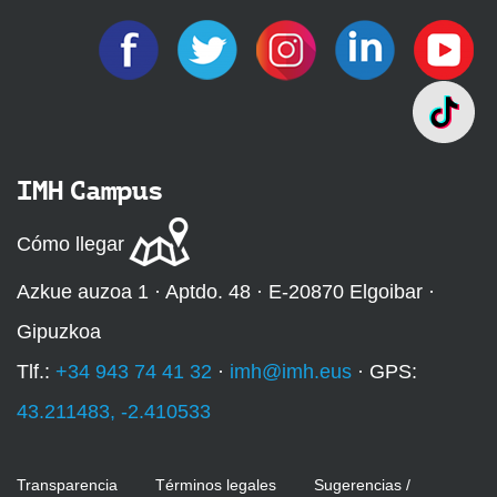
IMH Campus
Cómo llegar
Azkue auzoa 1 · Aptdo. 48 · E-20870 Elgoibar ·
Gipuzkoa
Tlf.:
+34 943 74 41 32
·
imh@imh.eus
· GPS:
43.211483, -2.410533
Transparencia
Términos legales
Sugerencias /