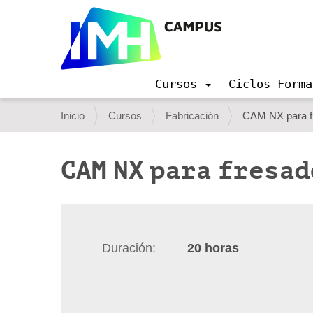
Cursos
Ciclos Forma
N
a
U
Inicio
Cursos
Fabricación
CAM NX para fre
v
s
e
g
t
CAM NX para fresa
a
e
c
i
d
ó
e
n
s
Duración
20
horas
t
á
a