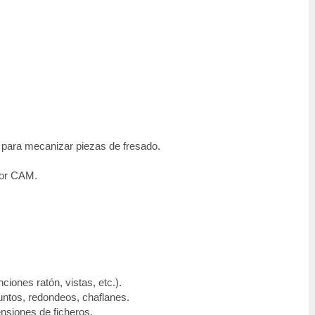
ara mecanizar piezas de fresado.
por CAM.
ones ratón, vistas, etc.).
untos, redondeos, chaflanes.
nsiones de ficheros.