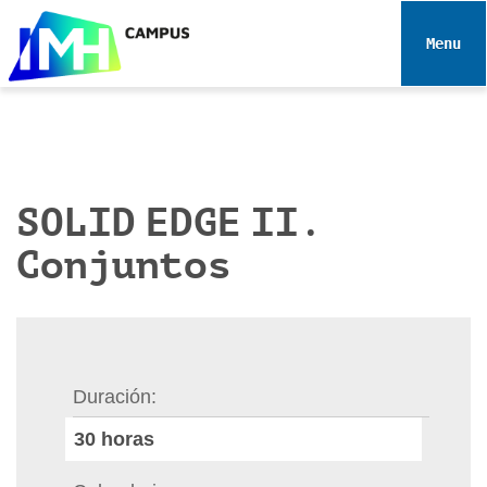
N
a
Toggle 
v
e
g
a
c
i
SOLID EDGE II.
ó
Conjuntos
n
Duración
30
horas