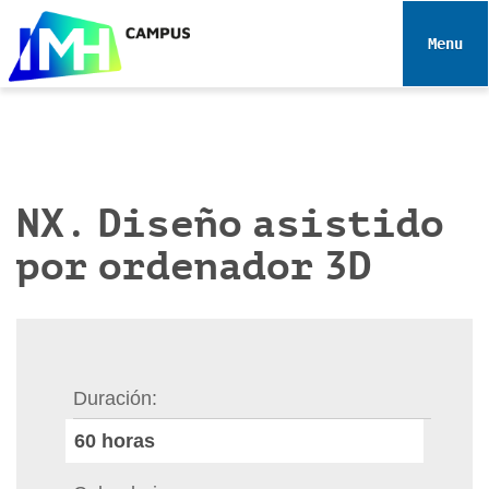
N
a
Toggle 
v
e
g
a
c
i
NX. Diseño asistido
ó
por ordenador 3D
n
Duración
60
horas