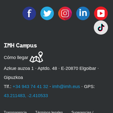
IMH Campus
Cómo llegar
Azkue auzoa 1 · Aptdo. 48 · E-20870 Elgoibar ·
Gipuzkoa
Tlf.:
+34 943 74 41 32
·
imh@imh.eus
· GPS:
43.211483, -2.410533
Transparencia
Términos legales
Sugerencias /