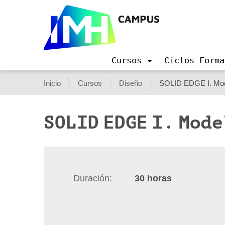
Cursos
Ciclos Forma
N
a
U
Inicio
Cursos
Diseño
SOLID EDGE I. Model
v
s
e
g
t
SOLID EDGE I. Mode
a
e
c
i
d
ó
e
n
s
Duración
30
horas
t
á
a