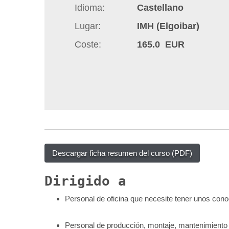
Idioma
Castellano
q
u
Lugar
IMH (Elgoibar)
í
Coste
165.0 EUR
:
Descargar ficha resumen del curso (PDF)
Dirigido a
Personal de oficina que necesite tener unos con
Personal de producción, montaje, mantenimiento 