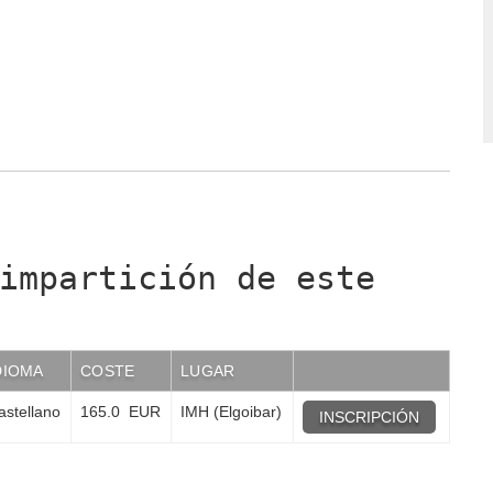
impartición de este
DIOMA
COSTE
LUGAR
astellano
165.0 EUR
IMH (Elgoibar)
INSCRIPCIÓN