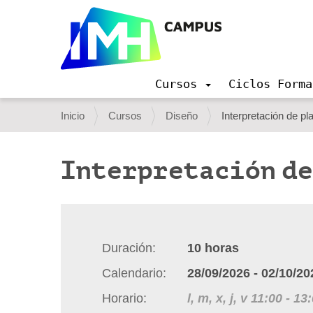
Cursos
Ciclos Forma
N
a
U
Inicio
Cursos
Diseño
Interpretación de pl
v
s
e
g
t
Interpretación de
a
e
c
i
d
ó
e
n
s
Duración
10
horas
t
Calendario
28/09/2026
-
02/10/20
á
Horario
l, m, x, j, v
11:00
-
13:
a