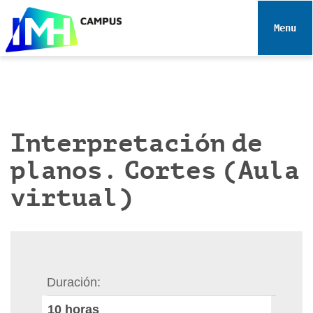
N
a
Toggle 
v
e
g
a
c
i
Interpretación de
ó
planos. Cortes (Aula
n
virtual)
Duración
10
horas