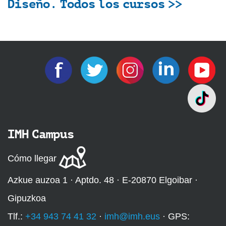
Diseño. Todos los cursos >>
IMH Campus
Cómo llegar
Azkue auzoa 1 · Aptdo. 48 · E-20870 Elgoibar ·
Gipuzkoa
Tlf.:
+34 943 74 41 32
·
imh@imh.eus
· GPS: