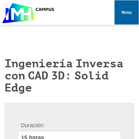
N
a
Toggle 
v
e
g
a
c
i
Ingeniería Inversa
ó
con CAD 3D: Solid
n
Edge
Duración
15
horas