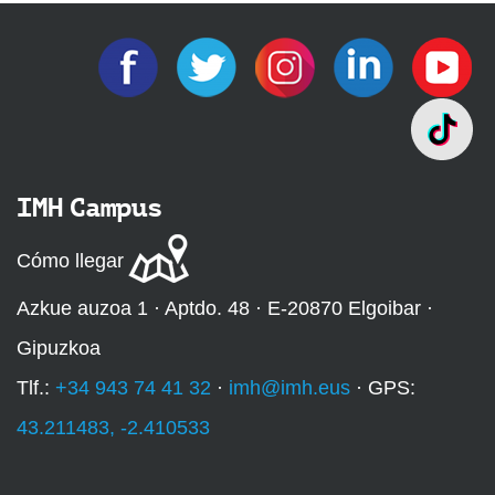
IMH Campus
Cómo llegar
Azkue auzoa 1 · Aptdo. 48 · E-20870 Elgoibar ·
Gipuzkoa
Tlf.:
+34 943 74 41 32
·
imh@imh.eus
· GPS:
43.211483, -2.410533