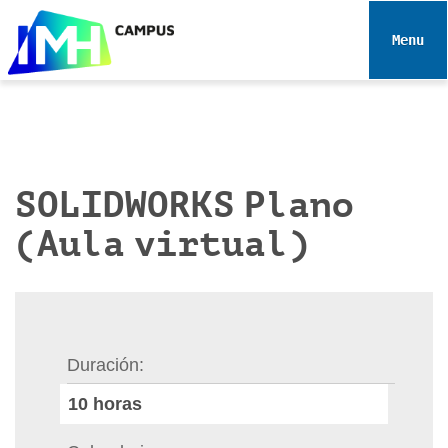
N
a
Toggle 
v
e
g
a
c
i
SOLIDWORKS Plano
ó
(Aula virtual)
n
Duración
10
horas