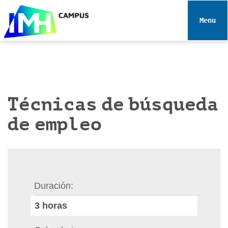
N
a
Toggle 
v
e
g
a
c
i
Técnicas de búsqueda
ó
de empleo
n
Duración
3
horas