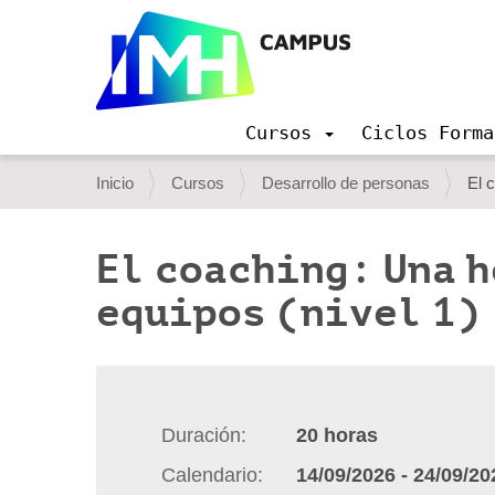
Cursos
Ciclos Forma
N
a
U
Inicio
Cursos
Desarrollo de personas
El 
v
s
e
g
t
El coaching: Una h
a
e
c
equipos (nivel 1)
i
d
ó
e
n
s
t
Duración
20
horas
á
Calendario
14/09/2026
-
24/09/20
a