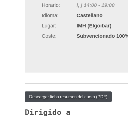
q
Horario
l, j
14:00
-
19:00
u
Idioma
Castellano
í
Lugar
IMH (Elgoibar)
:
Coste
Subvencionado 100
Descargar ficha resumen del curso (PDF)
Dirigido a