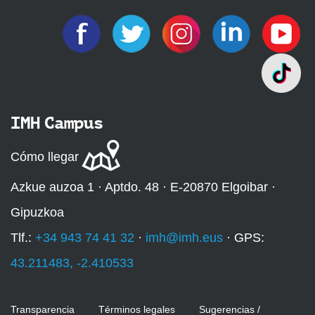
IMH Campus
Cómo llegar
Azkue auzoa 1 · Aptdo. 48 · E-20870 Elgoibar ·
Gipuzkoa
Tlf.:
+34 943 74 41 32
·
imh@imh.eus
· GPS:
43.211483, -2.410533
Transparencia
Términos legales
Sugerencias /