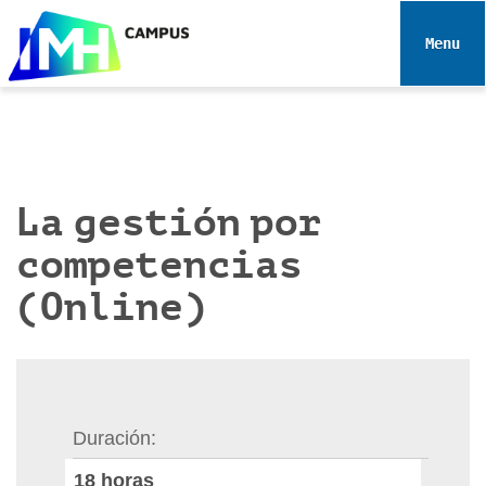
N
a
Toggle 
v
e
g
a
c
i
La gestión por
ó
competencias
n
(Online)
Duración
18
horas