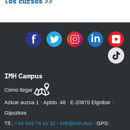
los cursos >>
IMH Campus
Cómo llegar
Azkue auzoa 1 · Aptdo. 48 · E-20870 Elgoibar ·
Gipuzkoa
Tlf.:
+34 943 74 41 32
·
imh@imh.eus
· GPS: