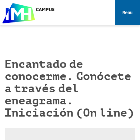
N
a
Toggle 
v
e
g
a
c
i
Encantado de
ó
conocerme. Conócete
n
a través del
eneagrama.
Iniciación (On line)