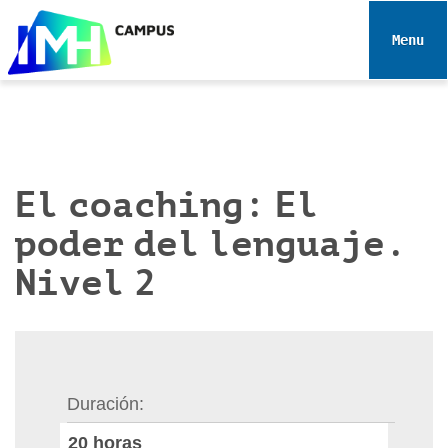
N
a
Toggle 
v
e
g
a
c
i
El coaching: El
ó
poder del lenguaje.
n
Nivel 2
Duración
20
horas