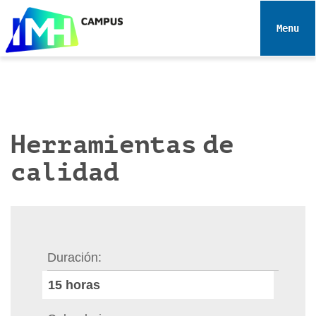
N
a
Toggle 
v
e
g
a
c
i
Herramientas de
ó
calidad
n
Duración
15
horas