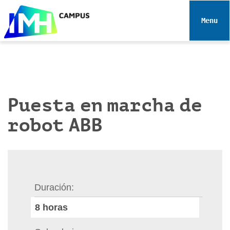
N
a
Toggle 
v
e
g
a
c
i
Puesta en marcha de
ó
robot ABB
n
Duración
8
horas