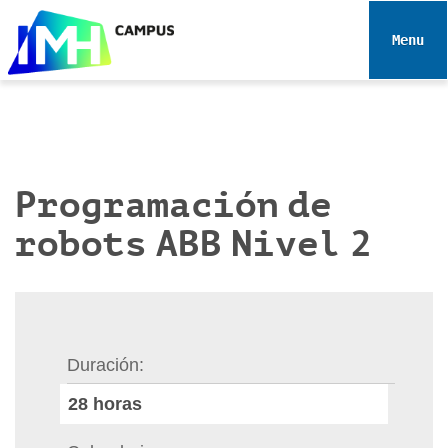
N
a
Toggle 
v
e
g
a
c
i
Programación de
ó
robots ABB Nivel 2
n
Duración
28
horas