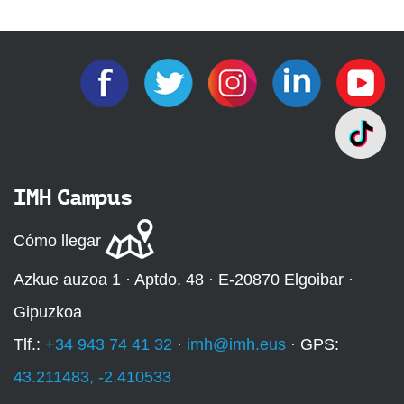
IMH Campus
Cómo llegar
Azkue auzoa 1 · Aptdo. 48 · E-20870 Elgoibar ·
Gipuzkoa
Tlf.:
+34 943 74 41 32
·
imh@imh.eus
· GPS:
43.211483, -2.410533