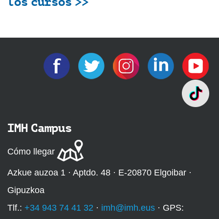
los cursos >>
IMH Campus
Cómo llegar
Azkue auzoa 1 · Aptdo. 48 · E-20870 Elgoibar ·
Gipuzkoa
Tlf.:
+34 943 74 41 32
·
imh@imh.eus
· GPS: