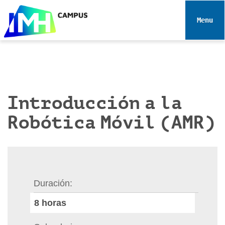
N
a
Toggle 
v
e
g
a
c
i
Introducción a la
ó
Robótica Móvil (AMR)
n
Duración
8
horas