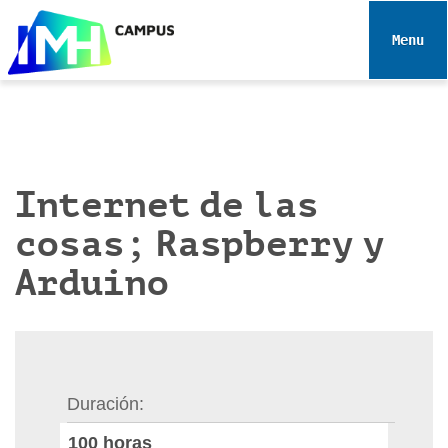
N
a
Toggle 
v
e
g
a
c
i
Internet de las
ó
cosas; Raspberry y
n
Arduino
Duración
100
horas