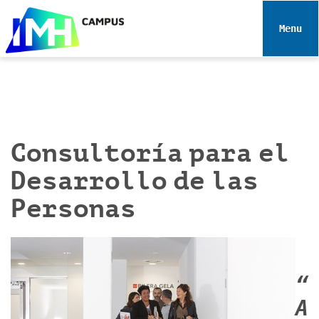
N
a
Toggle 
v
e
g
a
c
i
Consultoría para el
ó
n
Desarrollo de las
Personas
“
A