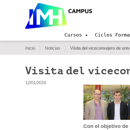
Cursos
Ciclos Forma
N
a
U
Inicio
Noticias
Visita del viceconsejero de uni
v
s
e
g
t
Visita del viceco
a
e
c
i
d
12/01/2016
ó
e
n
s
t
á
Con el objetivo de
a