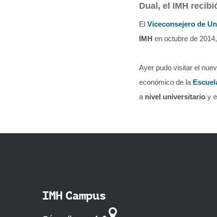
Dual, el IMH recib
q
u
El
Viceconsejero de Uni
í
IMH
en octubre de 2014,
:
Ayer pudo visitar el nue
económico de la
Escuela
a
nivel universitario
y e
IMH Campus