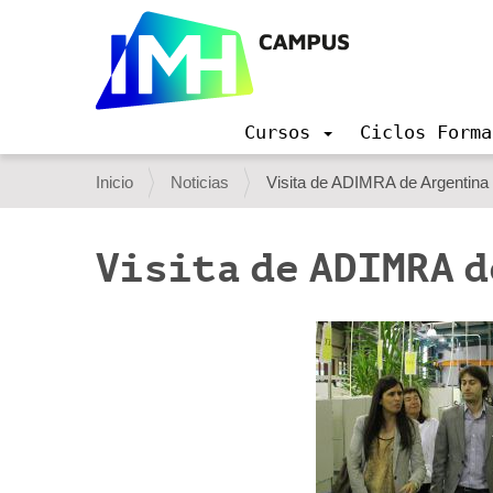
Cursos
Ciclos Forma
N
a
U
Inicio
Noticias
Visita de ADIMRA de Argentina
v
s
e
g
t
Visita de ADIMRA 
a
e
c
i
d
ó
e
n
s
t
á
a