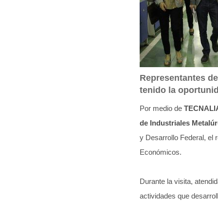
q
u
í
:
Representantes de 
tenido la oportuni
Por medio de
TECNALI
de Industriales Metalúr
y Desarrollo Federal, el
Económicos.
Durante la visita, atendi
actividades que desarrol