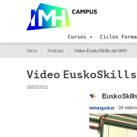
Cursos
Ciclos Forma
N
a
U
Inicio
Noticias
Video EuskoSkills del IMH
v
s
e
g
t
Video EuskoSkills
a
e
c
i
d
20/02/2011
ó
e
n
s
t
á
a