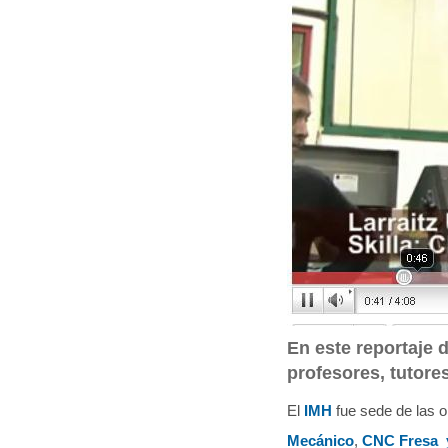
q
u
í
:
En este reportaje 
profesores, tutore
El
IMH
fue sede de las 
Mecánico
,
CNC Fresa 