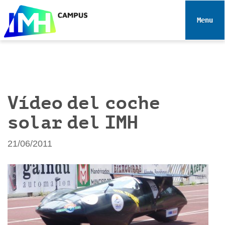
N
a
Toggle 
v
e
g
a
c
i
Vídeo del coche
ó
solar del IMH
n
21/06/2011