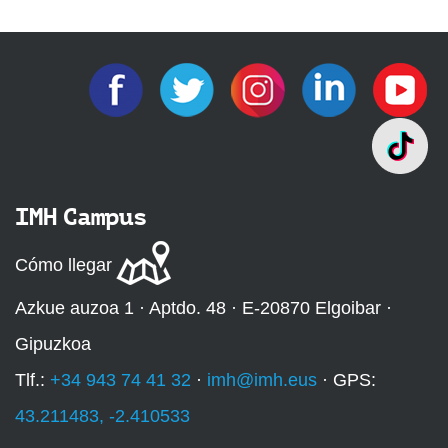
IMH Campus
Cómo llegar
Azkue auzoa 1 · Aptdo. 48 · E-20870 Elgoibar ·
Gipuzkoa
Tlf.:
+34 943 74 41 32
·
imh@imh.eus
· GPS:
43.211483, -2.410533