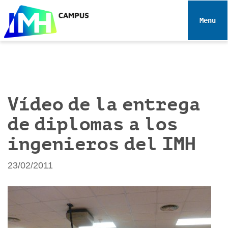
N
a
Toggle 
v
e
g
a
c
i
Vídeo de la entrega
ó
de diplomas a los
n
ingenieros del IMH
23/02/2011