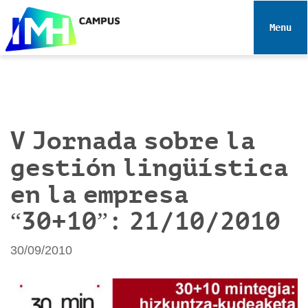
N
a
Toggle 
v
e
g
a
c
i
V Jornada sobre la
ó
gestión lingüística
n
en la empresa
“30+10”: 21/10/2010
30/09/2010