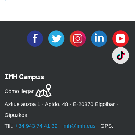
IMH Campus
Cómo llegar
Azkue auzoa 1 · Aptdo. 48 · E-20870 Elgoibar ·
Gipuzkoa
Tlf.:
+34 943 74 41 32
·
imh@imh.eus
· GPS: