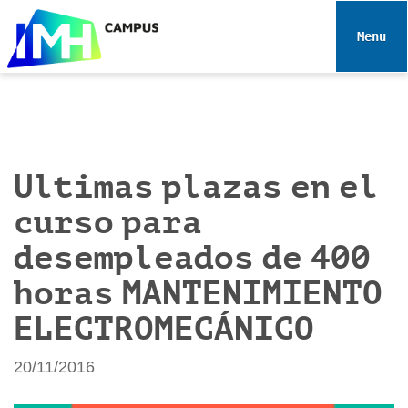
N
a
Toggle 
v
e
g
a
c
i
Ultimas plazas en el
ó
curso para
n
desempleados de 400
horas MANTENIMIENTO
ELECTROMECÁNICO
20/11/2016