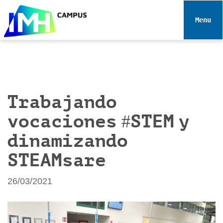
N
a
Toggle 
v
e
g
a
c
i
Trabajando
ó
vocaciones #STEM y
n
dinamizando
STEAMsare
26/03/2021