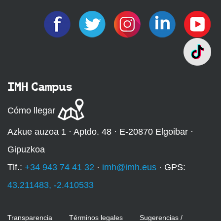
IMH Campus
Cómo llegar
Azkue auzoa 1 · Aptdo. 48 · E-20870 Elgoibar ·
Gipuzkoa
Tlf.:
+34 943 74 41 32
·
imh@imh.eus
· GPS:
43.211483, -2.410533
Transparencia
Términos legales
Sugerencias /