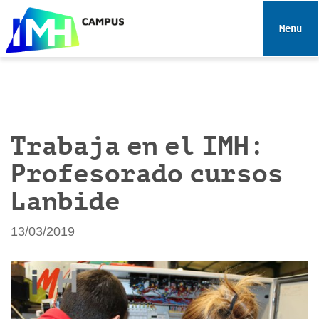
N
a
Toggle 
v
e
g
a
c
i
Trabaja en el IMH:
ó
Profesorado cursos
n
Lanbide
13/03/2019