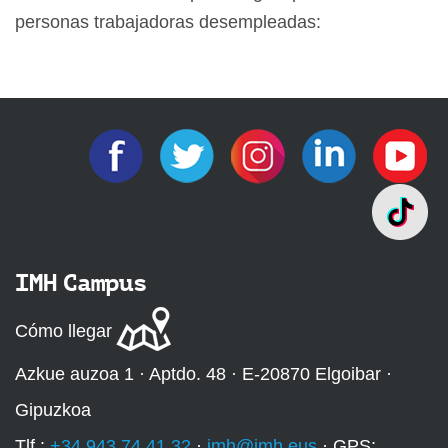
personas trabajadoras desempleadas:
IMH Campus
Cómo llegar
Azkue auzoa 1 · Aptdo. 48 · E-20870 Elgoibar ·
Gipuzkoa
Tlf.:
+34 943 74 41 32
·
imh@imh.eus
· GPS: