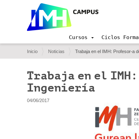
Cursos
Ciclos Forma
N
a
U
Inicio
Noticias
Trabaja en el IMH: Profesor-a 
v
s
e
g
t
Trabaja en el IMH
a
e
c
Ingeniería
i
d
ó
e
n
04/06/2017
s
t
á
a