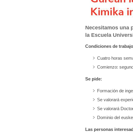
q
u
í
Necesitamos una p
:
la Escuela Universi
Condiciones de trabajo
Cuatro horas sema
Comienzo: segunda
Se pide:
Formación de ingeni
Se valorará experi
Se valorará Docto
Dominio del euske
Las personas interesad