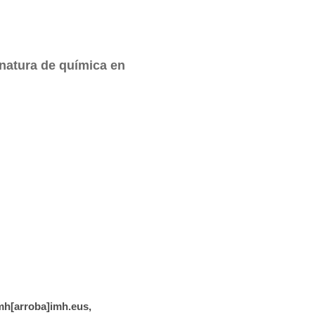
natura de química en
imh[arroba]imh.eus,