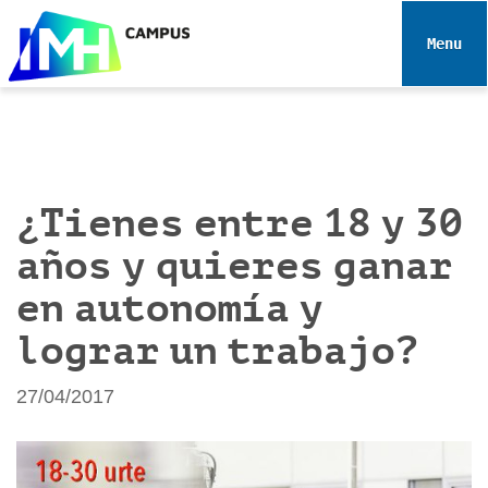
N
a
Toggle 
v
e
g
a
c
i
¿Tienes entre 18 y 30
ó
años y quieres ganar
n
en autonomía y
lograr un trabajo?
27/04/2017