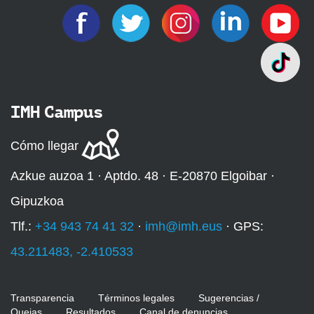
IMH Campus
Cómo llegar
Azkue auzoa 1 · Aptdo. 48 · E-20870 Elgoibar ·
Gipuzkoa
Tlf.:
+34 943 74 41 32
·
imh@imh.eus
· GPS:
43.211483, -2.410533
Transparencia
Términos legales
Sugerencias /
Quejas
Resultados
Canal de denuncias