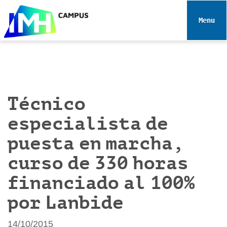
N
a
Toggle 
v
e
g
a
c
i
Técnico
ó
especialista de
n
puesta en marcha,
curso de 330 horas
financiado al 100%
por Lanbide
14/10/2015