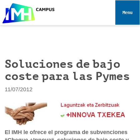
N
a
Toggle 
v
e
g
a
c
i
Soluciones de bajo
ó
coste para las Pymes
n
11/07/2012
El IMH le ofrece el programa de subvenciones