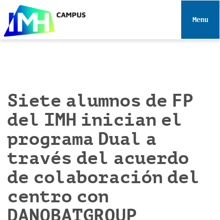
N
a
Toggle 
v
e
g
a
c
i
Siete alumnos de FP
ó
del IMH inician el
n
programa Dual a
través del acuerdo
de colaboración del
centro con
DANOBATGROUP