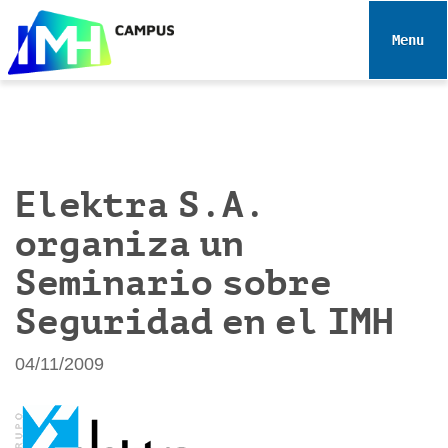
N
a
Toggle 
v
e
g
a
c
i
Elektra S.A.
ó
organiza un
n
Seminario sobre
Seguridad en el IMH
04/11/2009