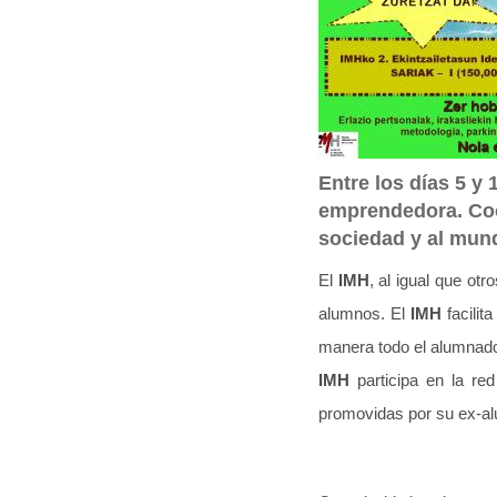
q
u
í
:
Entre los días 5 y
emprendedora. Coor
sociedad y al mund
El
IMH
, al igual que ot
alumnos. El
IMH
facili
manera todo el alumnado
IMH
participa en la re
promovidas por su ex-a