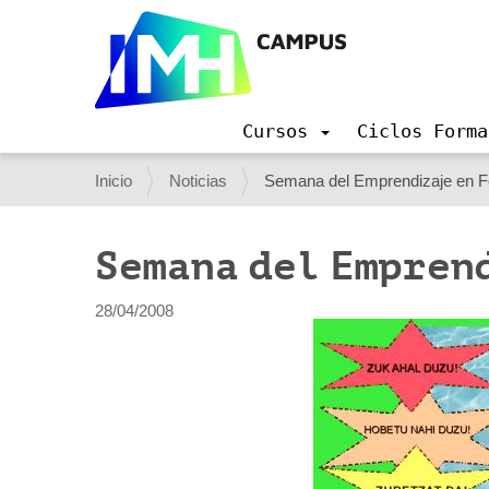
Cursos
Ciclos Forma
N
a
U
Inicio
Noticias
Semana del Emprendizaje en F
v
s
e
g
t
Semana del Empren
a
e
c
i
d
28/04/2008
ó
e
n
s
t
á
a