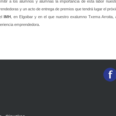
smitir a los alumnos y alumnas la importancia de esta labor nuest
ndedoras y un acto de entrega de premios que tendrá lugar el próxi
el
IMH
, en Elgoibar y en el que nuestro exalumno Txema Arroita, 
eriencia emprendedora.