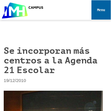
N
a
Toggle 
v
e
g
a
c
i
Se incorporan más
ó
centros a la Agenda
n
21 Escolar
19/12/2010