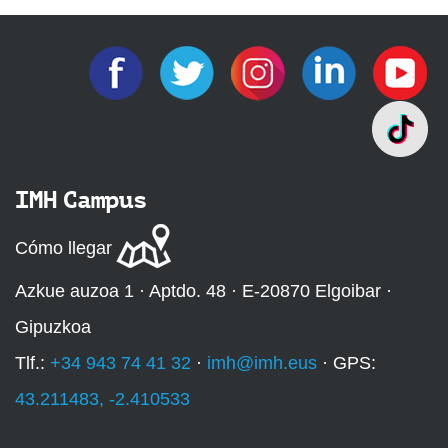
IMH Campus
Cómo llegar
Azkue auzoa 1 · Aptdo. 48 · E-20870 Elgoibar ·
Gipuzkoa
Tlf.:
+34 943 74 41 32
·
imh@imh.eus
· GPS:
43.211483, -2.410533