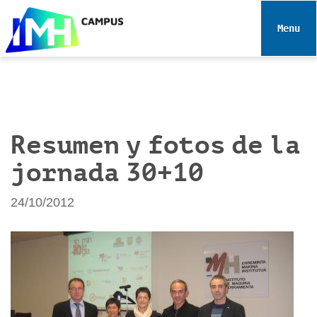
N
a
Toggle 
v
e
g
a
c
i
Resumen y fotos de la
ó
jornada 30+10
n
24/10/2012