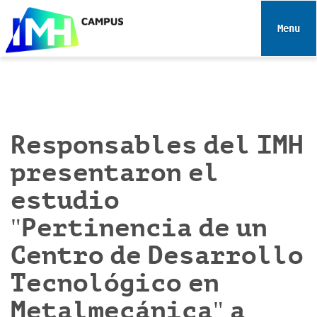
N
a
Toggle 
v
e
g
a
c
i
Responsables del IMH
ó
presentaron el
n
estudio
"Pertinencia de un
Centro de Desarrollo
Tecnológico en
Metalmecánica" a