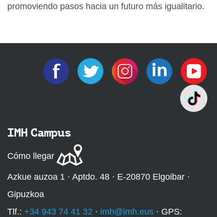
promoviendo pasos hacia un futuro más igualitario.
IMH Campus
Cómo llegar
Azkue auzoa 1 · Aptdo. 48 · E-20870 Elgoibar ·
Gipuzkoa
Tlf.:
+34 943 74 41 32
·
imh@imh.eus
· GPS: